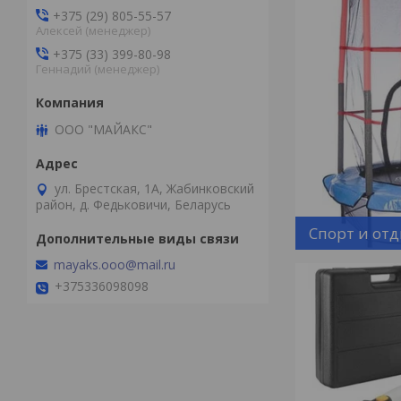
+375 (29) 805-55-57
Алексей (менеджер)
+375 (33) 399-80-98
Геннадий (менеджер)
ООО "МАЙАКС"
ул. Брестская, 1А, Жабинковский
район, д. Федьковичи, Беларусь
Спорт и от
mayaks.ooo@mail.ru
+375336098098