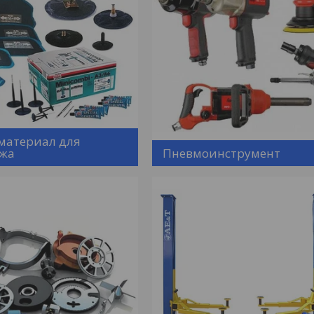
материал для
жа
Пневмоинструмент