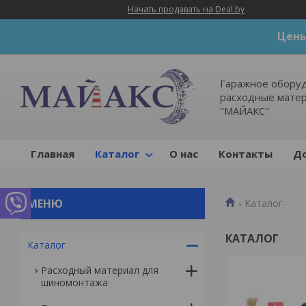
Начать продавать на Deal.by
Цены
Гаражное оборуд
расходные мате
"МАЙАКС"
Главная
Каталог
О нас
Контакты
До
Каталог
КАТАЛОГ
Каталог
Расходный материал для
шиномонтажа