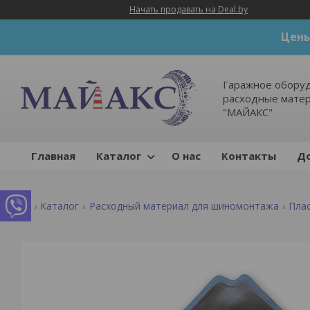
Начать продавать на Deal.by
Цены
Гаражное оборуд
расходные мате
"МАЙАКС"
Главная
Каталог
О нас
Контакты
До
Каталог
Расходный материал для шиномонтажа
Пла