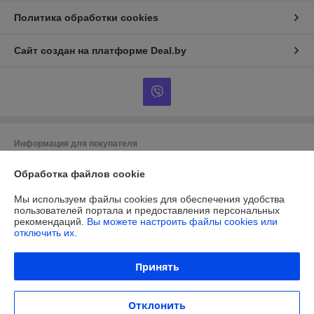
Политика обработки cookies
Сайт создан на платформе Deal.by
Информация для покупателя
Юридическое лицо:
ОБЩЕСТВО С ОГРАНИЧЕННОЙ
Обработка файлов cookie
ОТВЕТСТВЕННОСТЬЮ «МАЙАКС»
225103, Брестская обл., Жабинковский р-н, д. Федьковичи, ул.
Брестская, 1А
Мы используем файлы cookies для обеспечения удобства
пользователей портала и предоставления персональных
Регистрационный номер ЕГР: 291188890
рекомендаций.
Вы можете настроить файлы cookies или
отключить их.
УНП: 291188890
Регистрационный орган: Жабинковский районный исполнительный
Принять
комитет
Дата регистрации компании: 28.06.2023
Отклонить