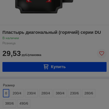
Пластырь диагональный (горячий) серии DU
В наличии
Розница
29,53
руб./упаковка
Купить
Размер
0
200/4
230/4
280/4
380/4
230/6
280/6
380/6
490/6