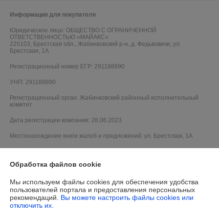
Информация для покупателя
Юридическое лицо:
ОБЩЕСТВО С ОГРАНИЧЕННОЙ
ОТВЕТСТВЕННОСТЬЮ «МАЙАКС»
225103, Брестская обл., Жабинковский р-н, д. Федьковичи, ул.
Брестская, 1А
Регистрационный номер ЕГР: 291188890
УНП: 291188890
Регистрационный орган: Жабинковский районный исполнительный
комитет
Дата регистрации компании: 28.06.2023
Местонахождение книги жалоб и предложений: ул. Брестская, 1А
Обработка файлов cookie
Мы используем файлы cookies для обеспечения удобства
пользователей портала и предоставления персональных
рекомендаций.
Вы можете настроить файлы cookies или
отключить их.