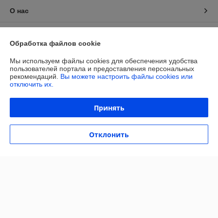
О нас
Контакты
Обработка файлов cookie
Доставка и оплата
Мы используем файлы cookies для обеспечения удобства
пользователей портала и предоставления персональных
рекомендаций.
Вы можете настроить файлы cookies или
График работы
отключить их.
Полная версия сайта
Принять
Политика обработки cookies
Отклонить
Сайт создан на платформе Deal.by
Информация для покупателя