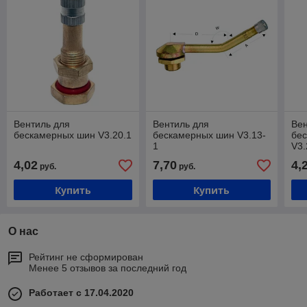
Вентиль для
Вентиль для
Вен
бескамерных шин V3.20.1
бескамерных шин V3.13-
бе
1
V3.
4,02
7,70
4,
руб.
руб.
Купить
Купить
О нас
Рейтинг не сформирован
Менее 5 отзывов за последний год
Работает с 17.04.2020