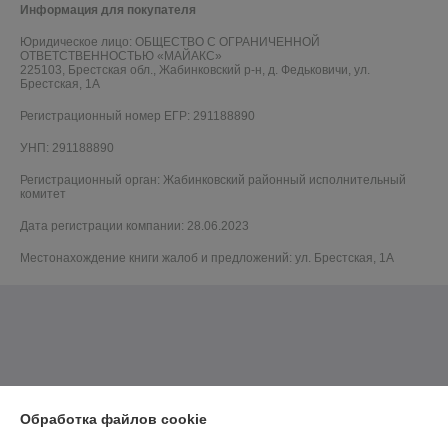
Информация для покупателя
Юридическое лицо:
ОБЩЕСТВО С ОГРАНИЧЕННОЙ
ОТВЕТСТВЕННОСТЬЮ «МАЙАКС»
225103, Брестская обл., Жабинковский р-н, д. Федьковичи, ул.
Брестская, 1А
Регистрационный номер ЕГР: 291188890
УНП: 291188890
Регистрационный орган: Жабинковский районный исполнительный
комитет
Дата регистрации компании: 28.06.2023
Местонахождение книги жалоб и предложений: ул. Брестская, 1А
Обработка файлов cookie