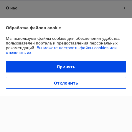
О нас
Контакты
Обработка файлов cookie
Доставка и оплата
Мы используем файлы cookies для обеспечения удобства
пользователей портала и предоставления персональных
рекомендаций.
Вы можете настроить файлы cookies или
График работы
отключить их.
Полная версия сайта
Принять
Политика обработки cookies
Отклонить
Сайт создан на платформе Deal.by
Информация для покупателя