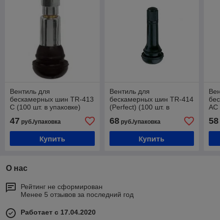
Вентиль для
Вентиль для
Вен
бескамерных шин TR-413
бескамерных шин TR-414
бе
С (100 шт. в упаковке)
(Perfect) (100 шт. в
АС 
упаковке)
47
68
58
руб./упаковка
руб./упаковка
Купить
Купить
О нас
Рейтинг не сформирован
Менее 5 отзывов за последний год
Работает с 17.04.2020