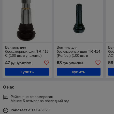
Вентиль для
Вентиль для
Вен
бескамерных шин TR-413
бескамерных шин TR-414
бе
С (100 шт. в упаковке)
(Perfect) (100 шт. в
АС 
упаковке)
47
68
58
руб./упаковка
руб./упаковка
Купить
Купить
О нас
Рейтинг не сформирован
Менее 5 отзывов за последний год
Работает с 17.04.2020