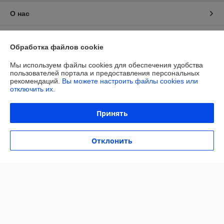
О нас
Контакты
Обработка файлов cookie
Доставка и оплата
Мы используем файлы cookies для обеспечения удобства
пользователей портала и предоставления персональных
рекомендаций.
Вы можете настроить файлы cookies или
График работы
отключить их.
Полная версия сайта
Принять
Политика обработки cookies
Отклонить
Сайт создан на платформе Deal.by
Информация для покупателя