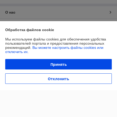
О нас
Контакты
Обработка файлов cookie
Доставка и оплата
Мы используем файлы cookies для обеспечения удобства
пользователей портала и предоставления персональных
рекомендаций.
Вы можете настроить файлы cookies или
График работы
отключить их.
Полная версия сайта
Принять
Политика обработки cookies
Отклонить
Сайт создан на платформе Deal.by