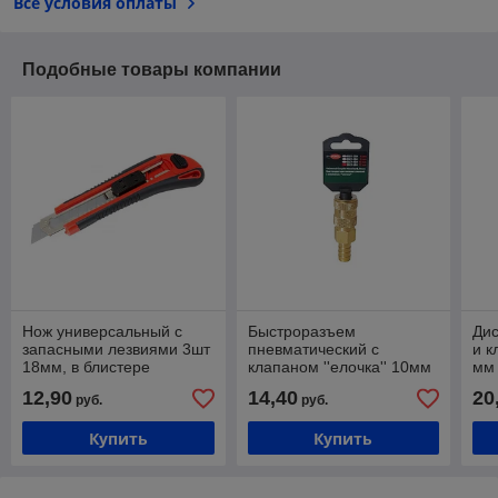
Все условия оплаты
Подобные товары компании
Нож универсальный с
Быстроразъем
Дис
запасными лезвиями 3шт
пневматический с
и к
18мм, в блистере
клапаном ''елочка'' 10мм
мм
(в пластиковом
12,90
14,40
20
руб.
руб.
держателе)
Купить
Купить