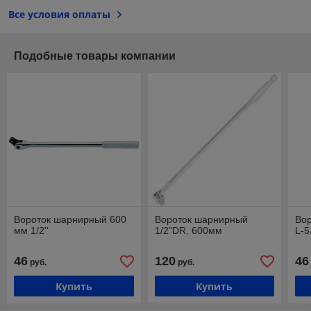
Все условия оплаты
Подобные товары компании
Вороток шарнирный 600
Вороток шарнирный
Вор
мм 1/2''
1/2"DR, 600мм
L-5
46
120
46
руб.
руб.
Купить
Купить