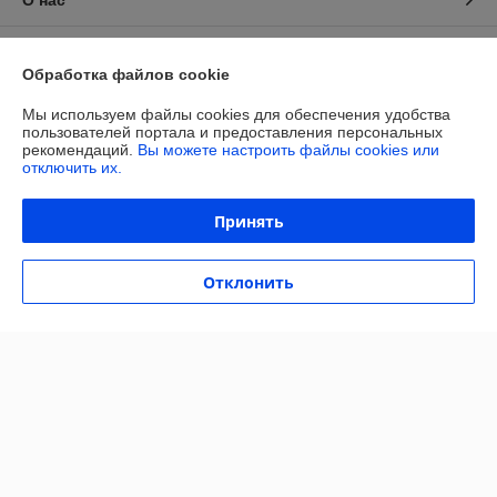
Контакты
Обработка файлов cookie
Доставка и оплата
Мы используем файлы cookies для обеспечения удобства
пользователей портала и предоставления персональных
рекомендаций.
Вы можете настроить файлы cookies или
График работы
отключить их.
Полная версия сайта
Принять
Политика обработки cookies
Отклонить
Сайт создан на платформе Deal.by
Информация для покупателя
Юридическое лицо:
ОБЩЕСТВО С ОГРАНИЧЕННОЙ