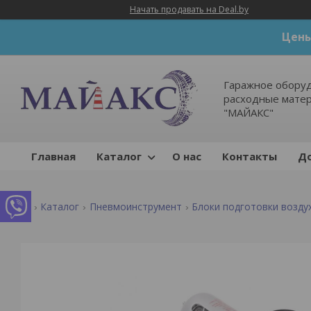
Начать продавать на Deal.by
Цены
Гаражное оборуд
расходные мате
"МАЙАКС"
Главная
Каталог
О нас
Контакты
До
Каталог
Пневмоинструмент
Блоки подготовки возду