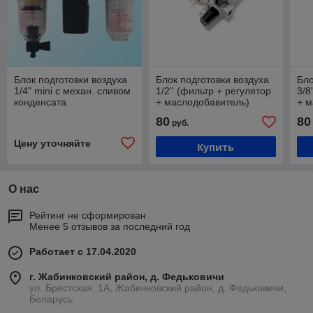
Блок подготовки воздуха
Блок подготовки воздуха
Бло
1/4" mini с механ. сливом
1/2'' (фильтр + регулятор
3/8
конденсата
+ маслодобавитель)
+ м
80
80
руб.
Цену уточняйте
Купить
О нас
Рейтинг не сформирован
Менее 5 отзывов за последний год
Работает с 17.04.2020
г. Жабинковский район, д. Федьковичи
ул. Брестская, 1А, Жабинковский район, д. Федьковичи,
Беларусь