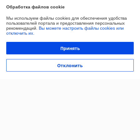
Контакты
Обработка файлов cookie
Доставка и оплата
Мы используем файлы cookies для обеспечения удобства
пользователей портала и предоставления персональных
рекомендаций.
Вы можете настроить файлы cookies или
График работы
отключить их.
Полная версия сайта
Принять
Политика обработки cookies
Отклонить
Сайт создан на платформе Deal.by
Информация для покупателя
Юридическое лицо:
ОБЩЕСТВО С ОГРАНИЧЕННОЙ
ОТВЕТСТВЕННОСТЬЮ «МАЙАКС»
225103, Брестская обл., Жабинковский р-н, д. Федьковичи, ул.
Брестская, 1А