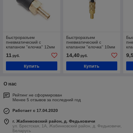
Быстроразъем
Быстроразъем
Бы
пневматический с
пневматический с
пне
клапаном ''елочка'' 12мм
клапаном ''елочка'' 10мм
кла
(ONE TOUCH)
(в пластиковом
(O
11
14,40
9,
руб.
руб.
держателе)
Купить
Купить
О нас
Рейтинг не сформирован
Менее 5 отзывов за последний год
Работает с 17.04.2020
г. Жабинковский район, д. Федьковичи
ул. Брестская, 1А, Жабинковский район, д. Федьковичи,
Беларусь