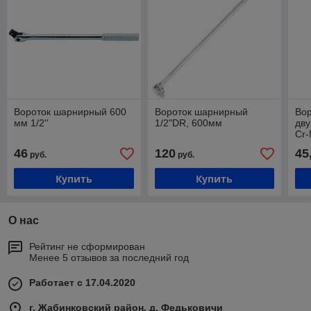
Вороток шарнирный 600
Вороток шарнирный
Вор
мм 1/2''
1/2"DR, 600мм
дву
Cr-
46
120
45
руб.
руб.
Купить
Купить
О нас
Рейтинг не сформирован
Менее 5 отзывов за последний год
Работает с 17.04.2020
г. Жабинковский район, д. Федьковичи