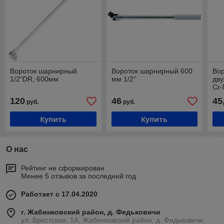
Вороток шарнирный
Вороток шарнирный 600
Вор
1/2"DR, 600мм
мм 1/2''
дву
Cr-
120
46
45
руб.
руб.
Купить
Купить
О нас
Рейтинг не сформирован
Менее 5 отзывов за последний год
Работает с 17.04.2020
г. Жабинковский район, д. Федьковичи
ул. Брестская, 1А, Жабинковский район, д. Федьковичи,