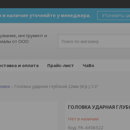
 и наличие уточняйте у менеджера.
Уточнить ц
ование, инструмент и
риалы от ООО
ставка и оплата
Прайс-лист
ЧаВо
ловки
Головка ударная глубокая 22мм (6гр.),1/2''
ГОЛОВКА УДАРНАЯ ГЛУБОК
Нет в наличии
Код:
FK-4458522