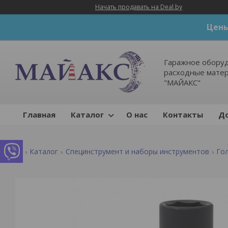
Начать продавать на Deal.by
Цены
Гаражное оборуд
расходные мате
"МАЙАКС"
Главная
Каталог
О нас
Контакты
До
Каталог
Специнструмент и наборы инструментов
Го