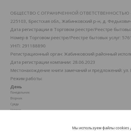
ОБЩЕСТВО С ОГРАНИЧЕННОЙ ОТВЕТСТВЕННОСТЬЮ 
225103, Брестская обл., Жабинковский р-н, д. Федьковичи
Дата регистрации в Торговом реестре/Реестре бытовых 
Номер в Торговом реестре/Реестре бытовых услуг: 576
УНП: 291188890
Регистрационный орган: Жабинковский районный испо
Дата регистрации компании: 28.06.2023
Местонахождение книги замечаний и предложений: ул. 
Режим работы:
День
Понедельник
Вторник
Среда
Четверг
Пятница
Суббота
Мы используем файлы cookies
Воскресенье