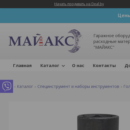
Начать продавать на Deal.by
Цены
Гаражное оборуд
расходные мате
"МАЙАКС"
Главная
Каталог
О нас
Контакты
До
Каталог
Специнструмент и наборы инструментов
Го