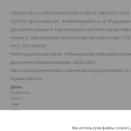
ОБЩЕСТВО С ОГРАНИЧЕННОЙ ОТВЕТСТВЕННОСТЬЮ 
225103, Брестская обл., Жабинковский р-н, д. Федьковичи
Дата регистрации в Торговом реестре/Реестре бытовых 
Номер в Торговом реестре/Реестре бытовых услуг: 576
УНП: 291188890
Регистрационный орган: Жабинковский районный испо
Дата регистрации компании: 28.06.2023
Местонахождение книги замечаний и предложений: ул. 
Режим работы:
День
Понедельник
Вторник
Среда
Четверг
Пятница
Суббота
Мы используем файлы cookies
Воскресенье