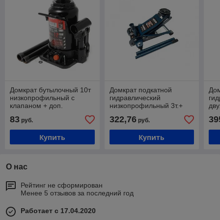
Домкрат бутылочный 10т
Домкрат подкатной
Дом
низкопрофильный с
гидравлический
гид
клапаном + доп.
низкопрофильный 3т.+
дв
ремкомплект
резиновая накладка
ус
83
322,76
39
руб.
руб.
низ
рез
Купить
Купить
О нас
Рейтинг не сформирован
Менее 5 отзывов за последний год
Работает с 17.04.2020