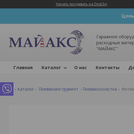
Начать продавать на Deal.by
Цены
Гаражное оборуд
расходные мате
"МАЙАКС"
Главная
Каталог
О нас
Контакты
До
Каталог
Пневмоинструмент
Пневмооснастка
Фитин