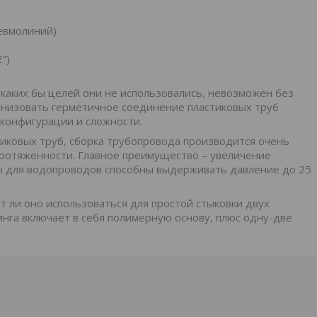
евмолиний)
")
каких бы целей они не использовались, невозможен без
ганизовать герметичное соединение пластиковых труб
 конфигурации и сложности.
иковых труб, сборка трубопровода производится очень
 протяженности. Главное преимущество – увеличение
ы для водопроводов способны выдерживать давление до 25
т ли оно использоваться для простой стыковки двух
инга включает в себя полимерную основу, плюс одну-две