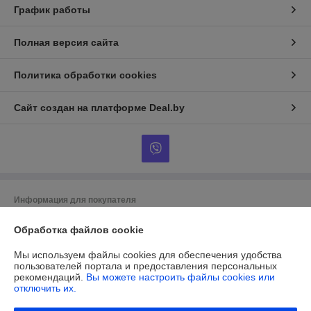
График работы
Полная версия сайта
Политика обработки cookies
Сайт создан на платформе Deal.by
Информация для покупателя
Юридическое лицо:
ОБЩЕСТВО С ОГРАНИЧЕННОЙ
Обработка файлов cookie
ОТВЕТСТВЕННОСТЬЮ «МАЙАКС»
225103, Брестская обл., Жабинковский р-н, д. Федьковичи, ул.
Брестская, 1А
Мы используем файлы cookies для обеспечения удобства
пользователей портала и предоставления персональных
Регистрационный номер ЕГР: 291188890
рекомендаций.
Вы можете настроить файлы cookies или
отключить их.
УНП: 291188890