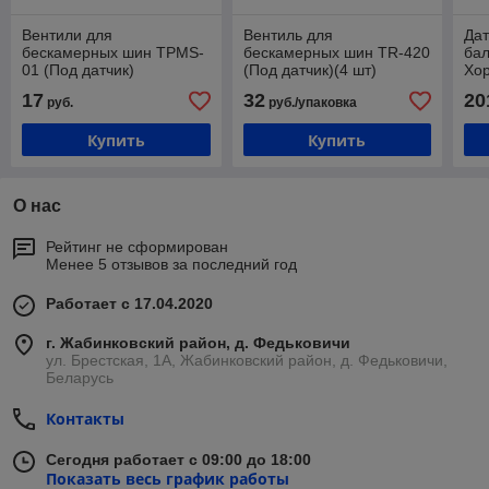
Вентили для
Вентиль для
Дат
бескамерных шин TPMS-
бескамерных шин TR-420
бал
01 (Под датчик)
(Под датчик)(4 шт)
Хор
08.
17
32
20
руб.
руб./упаковка
Купить
Купить
О нас
Рейтинг не сформирован
Менее 5 отзывов за последний год
Работает с 17.04.2020
г. Жабинковский район, д. Федьковичи
ул. Брестская, 1А, Жабинковский район, д. Федьковичи,
Беларусь
Контакты
Сегодня работает с 09:00 до 18:00
Показать весь график работы