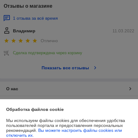
Отзывы о магазине
1 отзыва за всё время
Владимир
11.03.2022
Отлично
Сделка подтверждена через корзину
Показать все отзывы
О нас
Контакты
Обработка файлов cookie
Доставка и оплата
Мы используем файлы cookies для обеспечения удобства
пользователей портала и предоставления персональных
рекомендаций.
Вы можете настроить файлы cookies или
График работы
отключить их.