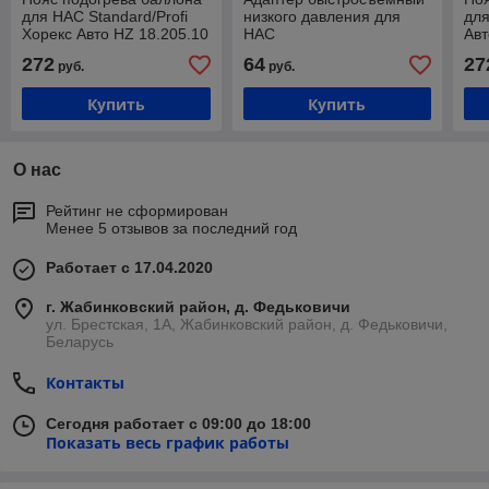
для HAC Standard/Profi
низкого давления для
дл
Хорекс Авто HZ 18.205.10
HAC
Авт
Standard/Profi/Premium
272
64
27
руб.
руб.
Хорекс Авто HZ 18.205.14
Купить
Купить
О нас
Рейтинг не сформирован
Менее 5 отзывов за последний год
Работает с 17.04.2020
г. Жабинковский район, д. Федьковичи
ул. Брестская, 1А, Жабинковский район, д. Федьковичи,
Беларусь
Контакты
Сегодня работает с 09:00 до 18:00
Показать весь график работы