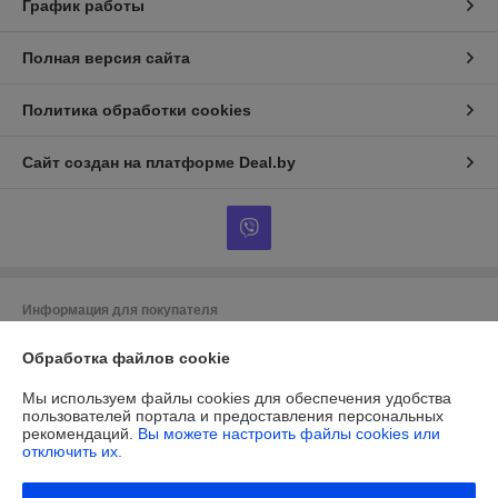
График работы
Полная версия сайта
Политика обработки cookies
Сайт создан на платформе Deal.by
Информация для покупателя
Юридическое лицо:
ОБЩЕСТВО С ОГРАНИЧЕННОЙ
Обработка файлов cookie
ОТВЕТСТВЕННОСТЬЮ «МАЙАКС»
225103, Брестская обл., Жабинковский р-н, д. Федьковичи, ул.
Брестская, 1А
Мы используем файлы cookies для обеспечения удобства
пользователей портала и предоставления персональных
Регистрационный номер ЕГР: 291188890
рекомендаций.
Вы можете настроить файлы cookies или
отключить их.
УНП: 291188890