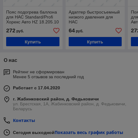
Пояс подогрева баллона
Адаптер быстросъемный
Поя
для HAC Standard/Profi
низкого давления для
дл
Хорекс Авто HZ 18.205.10
HAC
Авт
Standard/Profi/Premium
272
64
27
руб.
руб.
Хорекс Авто HZ 18.205.14
Купить
Купить
О нас
Рейтинг не сформирован
Менее 5 отзывов за последний год
Работает с 17.04.2020
г. Жабинковский район, д. Федьковичи
ул. Брестская, 1А, Жабинковский район, д. Федьковичи,
Беларусь
Контакты
Показать весь график работы
Сегодня выходной