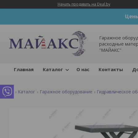
Начать продавать на Deal.by
Цены
Гаражное оборуд
расходные мате
"МАЙАКС"
Главная
Каталог
О нас
Контакты
До
Каталог
Гаражное оборудование
Гидравлическое о