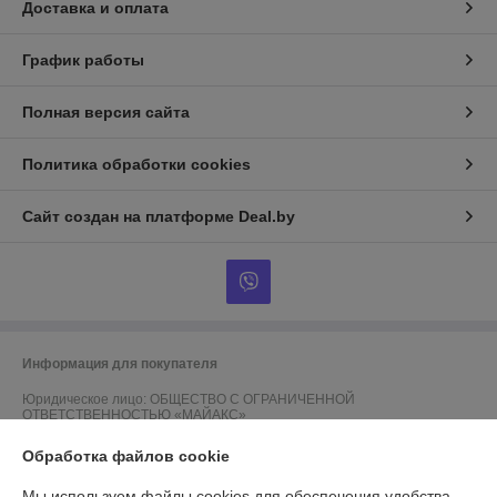
Доставка и оплата
График работы
Полная версия сайта
Политика обработки cookies
Сайт создан на платформе Deal.by
Информация для покупателя
Юридическое лицо:
ОБЩЕСТВО С ОГРАНИЧЕННОЙ
ОТВЕТСТВЕННОСТЬЮ «МАЙАКС»
225103, Брестская обл., Жабинковский р-н, д. Федьковичи, ул.
Брестская, 1А
Обработка файлов cookie
Регистрационный номер ЕГР: 291188890
Мы используем файлы cookies для обеспечения удобства