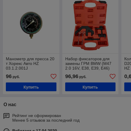
Манометр для пресса 20
Набор фиксаторов для
Кол
т Хорекс Авто HZ
замены ГРМ BMW (M47
D20
03.1.2.001J
2.0 16V, E38, E39, E46)
HZ 
Хорекс Авто HZ
96
96,96
0,
руб.
руб.
25.1.249SK
Купить
Купить
О нас
Рейтинг не сформирован
Менее 5 отзывов за последний год
Работает с 17.04.2020