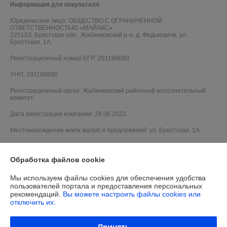
Информация для покупателя
Юридическое лицо:
ОБЩЕСТВО С ОГРАНИЧЕННОЙ
ОТВЕТСТВЕННОСТЬЮ «МАЙАКС»
225103, Брестская обл., Жабинковский р-н, д. Федьковичи, ул.
Брестская, 1А
Регистрационный номер ЕГР: 291188890
УНП: 291188890
Регистрационный орган: Жабинковский районный исполнительный
комитет
Дата регистрации компании: 28.06.2023
Местонахождение книги жалоб и предложений: ул. Брестская, 1А
Обработка файлов cookie
Мы используем файлы cookies для обеспечения удобства
пользователей портала и предоставления персональных
рекомендаций.
Вы можете настроить файлы cookies или
отключить их.
Принять