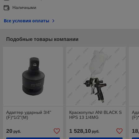
Наличными
Все условия оплаты
Подобные товары компании
Адаптер ударный 3/4"
Краскопульт ANI BLACK S
Ада
(F)*1/2"(M)
HPS 13 1/4MG
(F)
20
1 528,10
18
руб.
руб.