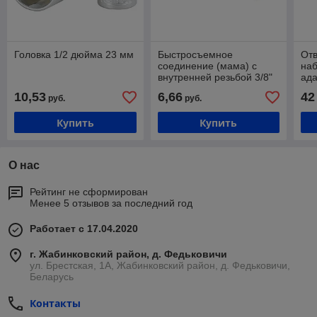
Головка 1/2 дюйма 23 мм
Быстросъемное
Отв
соединение (мама) с
наб
внутренней резьбой 3/8"
ада
GTA YE2-3SF
1/2
10,53
6,66
42
руб.
руб.
(PH
SL9
Купить
Купить
кей
О нас
Рейтинг не сформирован
Менее 5 отзывов за последний год
Работает с 17.04.2020
г. Жабинковский район, д. Федьковичи
ул. Брестская, 1А, Жабинковский район, д. Федьковичи,
Беларусь
Контакты