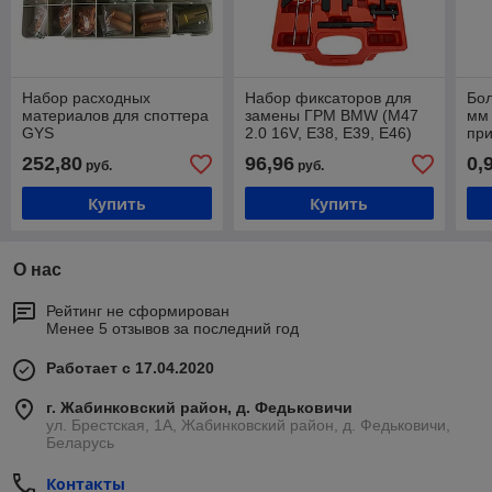
Набор расходных
Набор фиксаторов для
Бол
материалов для споттера
замены ГРМ BMW (M47
мм 
GYS
2.0 16V, E38, E39, E46)
пр
Хорекс Авто HZ
(ом
252,80
96,96
0,
руб.
руб.
25.1.249SK
Авт
Купить
Купить
О нас
Рейтинг не сформирован
Менее 5 отзывов за последний год
Работает с 17.04.2020
г. Жабинковский район, д. Федьковичи
ул. Брестская, 1А, Жабинковский район, д. Федьковичи,
Беларусь
Контакты