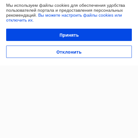
Доставка и оплата
Мы используем файлы cookies для обеспечения удобства
пользователей портала и предоставления персональных
рекомендаций.
Вы можете настроить файлы cookies или
График работы
отключить их.
Полная версия сайта
Принять
Политика обработки cookies
Отклонить
Сайт создан на платформе Deal.by
Информация для покупателя
Юридическое лицо:
ОБЩЕСТВО С ОГРАНИЧЕННОЙ
ОТВЕТСТВЕННОСТЬЮ «МАЙАКС»
225103, Брестская обл., Жабинковский р-н, д. Федьковичи, ул.
Брестская, 1А
Регистрационный номер ЕГР: 291188890