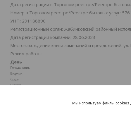
Дата регистрации в Торговом реестре/Реестре бытовых 
Номер в Торговом реестре/Реестре бытовых услуг: 576
УНП: 291188890
Регистрационный орган: Жабинковский районный испо
Дата регистрации компании: 28.06.2023
Местонахождение книги замечаний и предложений: ул. 
Режим работы:
День
Понедельник
Вторник
Среда
Четверг
Пятница
Суббота
Мы используем файлы cookies
Воскресенье