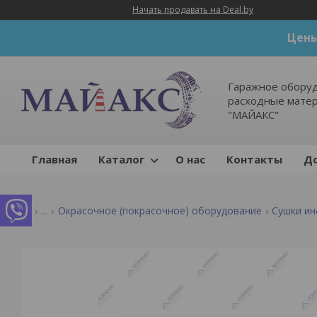
Начать продавать на Deal.by
Цены
Гаражное оборуд
расходные мате
"МАЙАКС"
Главная
Каталог
О нас
Контакты
До
...
Окрасочное (покрасочное) оборудование
Сушки и