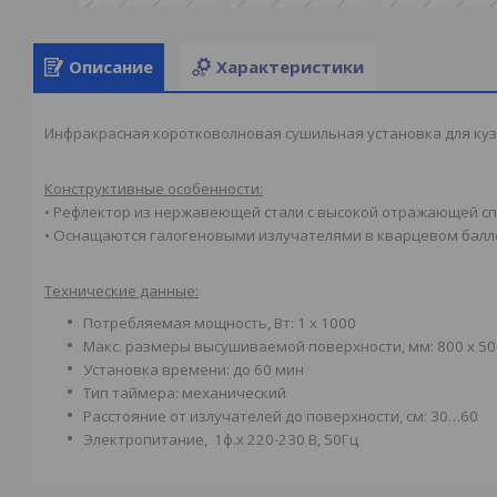
Описание
Характеристики
Инфракрасная коротковолновая сушильная установка для кузов
Конструктивные особенности:
• Рефлектор из нержавеющей стали с высокой отражающей с
• Оснащаются галогеновыми излучателями в кварцевом бал
Технические данные:
Потребляемая мощность, Вт: 1 х 1000
Макс. размеры высушиваемой поверхности, мм: 800 х 50
Установка времени: до 60 мин
Тип таймера: механический
Расстояние от излучателей до поверхности, см: 30…60
Электропитание, 1ф.х 220-230 В, 50Гц