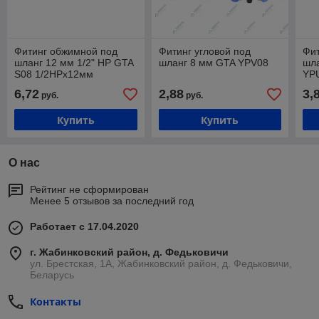
Фитинг обжимной под
Фитинг угловой под
Фит
шланг 12 мм 1/2" НР GTA
шланг 8 мм GTA YPV08
шла
S08 1/2НРх12мм
YP
6,72
2,88
3,
руб.
руб.
Купить
Купить
О нас
Рейтинг не сформирован
Менее 5 отзывов за последний год
Работает с 17.04.2020
г. Жабинковский район, д. Федьковичи
ул. Брестская, 1А, Жабинковский район, д. Федьковичи,
Беларусь
Контакты