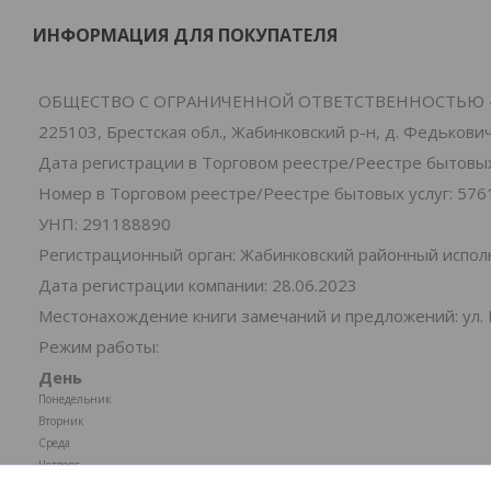
ИНФОРМАЦИЯ ДЛЯ ПОКУПАТЕЛЯ
ОБЩЕСТВО С ОГРАНИЧЕННОЙ ОТВЕТСТВЕННОСТЬЮ 
225103, Брестская обл., Жабинковский р-н, д. Федьковичи
Дата регистрации в Торговом реестре/Реестре бытовых 
Номер в Торговом реестре/Реестре бытовых услуг: 576
УНП: 291188890
Регистрационный орган: Жабинковский районный испо
Дата регистрации компании: 28.06.2023
Местонахождение книги замечаний и предложений: ул. 
Режим работы:
День
Понедельник
Вторник
Среда
Четверг
Пятница