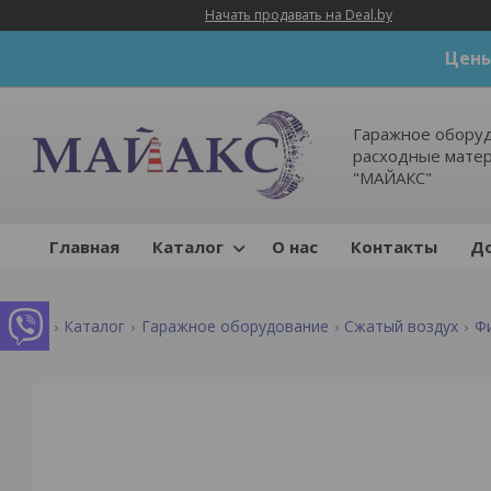
Начать продавать на Deal.by
Цены
Гаражное оборуд
расходные мате
"МАЙАКС"
Главная
Каталог
О нас
Контакты
До
Каталог
Гаражное оборудование
Сжатый воздух
Ф