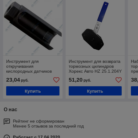
Инструмент для
Инструмент для возврата
Наб
откручивания
тормозных цилиндров
тор
кислородных датчиков
Хорекс Авто HZ 25.1.204Y
пре
Хорекс Авто HZ 25.1.170S
HZ 
23,04
51,20
38
руб.
руб.
Купить
Купить
О нас
Рейтинг не сформирован
Менее 5 отзывов за последний год
Работает с 17.04.2020