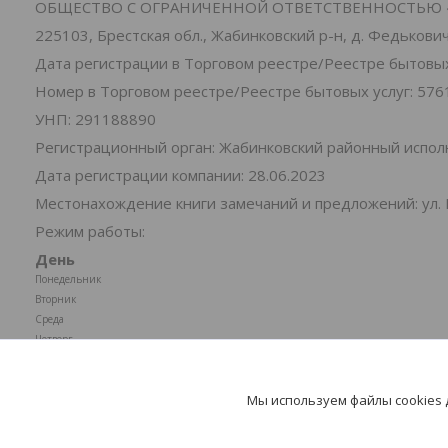
ОБЩЕСТВО С ОГРАНИЧЕННОЙ ОТВЕТСТВЕННОСТЬЮ 
225103, Брестская обл., Жабинковский р-н, д. Федьковичи
Дата регистрации в Торговом реестре/Реестре бытовых 
Номер в Торговом реестре/Реестре бытовых услуг: 576
УНП: 291188890
Регистрационный орган: Жабинковский районный испо
Дата регистрации компании: 28.06.2023
Местонахождение книги замечаний и предложений: ул. 
Режим работы:
День
Понедельник
Вторник
Среда
Четверг
Пятница
Суббота
Мы используем файлы cookies
Воскресенье