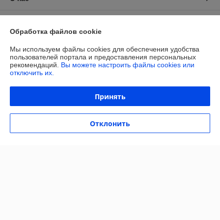
Контакты
Обработка файлов cookie
Доставка и оплата
Мы используем файлы cookies для обеспечения удобства
пользователей портала и предоставления персональных
рекомендаций.
Вы можете настроить файлы cookies или
График работы
отключить их.
Полная версия сайта
Принять
Политика обработки cookies
Отклонить
Сайт создан на платформе Deal.by
Информация для покупателя
Юридическое лицо:
ОБЩЕСТВО С ОГРАНИЧЕННОЙ