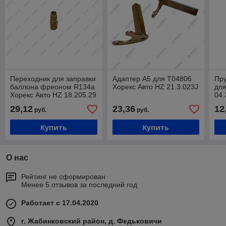
Переходник для заправки
Адаптер A5 для T04806
Пру
баллона фреоном R134a
Хорекс Авто HZ 21.3.023J
для
Хорекс Авто HZ 18.205.29
04.
29,12
23,36
12
руб.
руб.
Купить
Купить
О нас
Рейтинг не сформирован
Менее 5 отзывов за последний год
Работает с 17.04.2020
г. Жабинковский район, д. Федьковичи