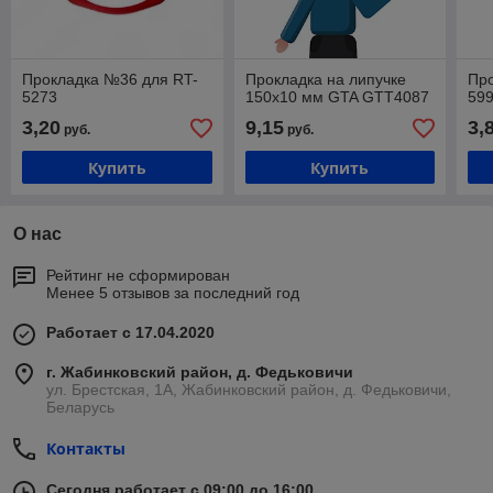
Прокладка №36 для RT-
Прокладка на липучке
Пр
5273
150х10 мм GTA GTT4087
59
3,20
9,15
3,
руб.
руб.
Купить
Купить
О нас
Рейтинг не сформирован
Менее 5 отзывов за последний год
Работает с 17.04.2020
г. Жабинковский район, д. Федьковичи
ул. Брестская, 1А, Жабинковский район, д. Федьковичи,
Беларусь
Контакты
Сегодня работает с 09:00 до 16:00