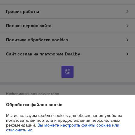
График работы
Полная версия сайта
Политика обработки cookies
Сайт создан на платформе Deal.by
Информация для покупателя
Юридическое лицо:
ОБЩЕСТВО С ОГРАНИЧЕННОЙ
Обработка файлов cookie
ОТВЕТСТВЕННОСТЬЮ «МАЙАКС»
225103, Брестская обл., Жабинковский р-н, д. Федьковичи, ул.
Мы используем файлы cookies для обеспечения удобства
Брестская, 1А
пользователей портала и предоставления персональных
рекомендаций.
Вы можете настроить файлы cookies или
Регистрационный номер ЕГР: 291188890
отключить их.