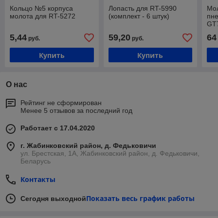
Кольцо №5 корпуса
Лопасть для RT-5990
Мо
молота для RT-5272
(комплект - 6 штук)
пне
GT
5,44
59,20
64
руб.
руб.
Купить
Купить
О нас
Рейтинг не сформирован
Менее 5 отзывов за последний год
Работает с 17.04.2020
г. Жабинковский район, д. Федьковичи
ул. Брестская, 1А, Жабинковский район, д. Федьковичи,
Беларусь
Контакты
Показать весь график работы
Сегодня выходной