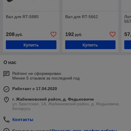
Вал для RT-5880
Вал для RT-5662
Лоп
557
208
192
57
руб.
руб.
Купить
Купить
О нас
Рейтинг не сформирован
Менее 5 отзывов за последний год
Работает с 17.04.2020
г. Жабинковский район, д. Федьковичи
ул. Брестская, 1А, Жабинковский район, д. Федьковичи,
Беларусь
Контакты
Показать весь график работы