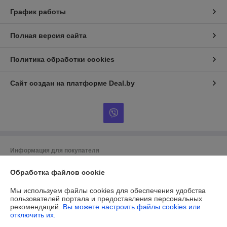
График работы
Полная версия сайта
Политика обработки cookies
Сайт создан на платформе Deal.by
Информация для покупателя
Юридическое лицо:
ОБЩЕСТВО С ОГРАНИЧЕННОЙ
Обработка файлов cookie
ОТВЕТСТВЕННОСТЬЮ «МАЙАКС»
225103, Брестская обл., Жабинковский р-н, д. Федьковичи, ул.
Брестская, 1А
Мы используем файлы cookies для обеспечения удобства
пользователей портала и предоставления персональных
Регистрационный номер ЕГР: 291188890
рекомендаций.
Вы можете настроить файлы cookies или
отключить их.
УНП: 291188890