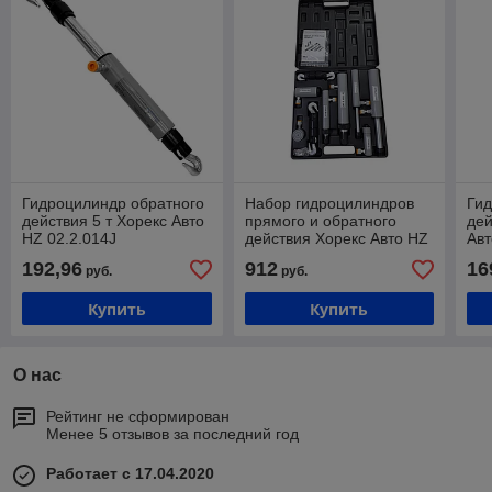
Гидроцилиндр обратного
Набор гидроцилиндров
Ги
действия 5 т Хорекс Авто
прямого и обратного
дей
HZ 02.2.014J
действия Хорекс Авто HZ
Авт
02.2.003J
192,96
912
16
руб.
руб.
Купить
Купить
О нас
Рейтинг не сформирован
Менее 5 отзывов за последний год
Работает с 17.04.2020