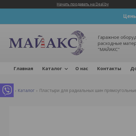
Начать продавать на Deal.by
Цены
Гаражное оборуд
расходные мате
"МАЙАКС"
Главная
Каталог
О нас
Контакты
До
Каталог
Пластыри для радиальных шин прямоугольные (