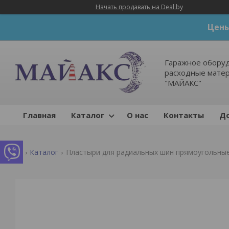
Начать продавать на Deal.by
Цены
Гаражное оборуд
расходные мате
"МАЙАКС"
Главная
Каталог
О нас
Контакты
До
Каталог
Пластыри для радиальных шин прямоугольные (