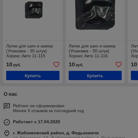
Латки для шин и камер
Латки для шин и камер
Лат
(Упаковка - 35 штук)
(Упаковка - 30 штук)
(Уп
Хорекс Авто 11-115
Хорекс Авто 11-116
Хор
10
10
10
руб.
руб.
Купить
Купить
О нас
Рейтинг не сформирован
Менее 5 отзывов за последний год
Работает с 17.04.2020
г. Жабинковский район, д. Федьковичи
ул. Брестская, 1А, Жабинковский район, д. Федьковичи,