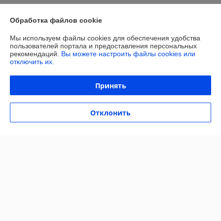
Контакты
Обработка файлов cookie
Доставка и оплата
Мы используем файлы cookies для обеспечения удобства
пользователей портала и предоставления персональных
рекомендаций.
Вы можете настроить файлы cookies или
График работы
отключить их.
Полная версия сайта
Принять
Политика обработки cookies
Отклонить
Сайт создан на платформе Deal.by
Информация для покупателя
Юридическое лицо:
ОБЩЕСТВО С ОГРАНИЧЕННОЙ
ОТВЕТСТВЕННОСТЬЮ «МАЙАКС»