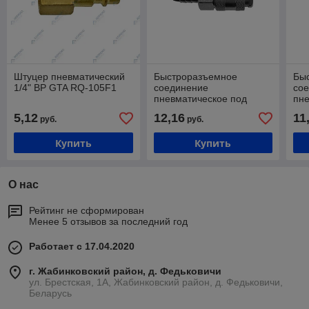
Штуцер пневматический
Быстроразъемное
Бы
1/4" ВР GTA RQ-105F1
соединение
со
пневматическое под
пне
шланг 10 мм GTA RQ-
шл
5,12
12,16
11
руб.
руб.
104S
Купить
Купить
О нас
Рейтинг не сформирован
Менее 5 отзывов за последний год
Работает с 17.04.2020
г. Жабинковский район, д. Федьковичи
ул. Брестская, 1А, Жабинковский район, д. Федьковичи,
Беларусь