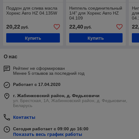
Поддон для слива масла
Ниппель соединительный
Ни
Хорекс Авто HZ 04.135W
1/4" для Хорекс Авто HZ
для
04.109
04.
20,22
22,40
22
руб.
руб.
Купить
Купить
О нас
Рейтинг не сформирован
Менее 5 отзывов за последний год
Работает с 17.04.2020
г. Жабинковский район, д. Федьковичи
ул. Брестская, 1А, Жабинковский район, д. Федьковичи,
Беларусь
Контакты
Сегодня работает с 09:00 до 16:00
Показать весь график работы