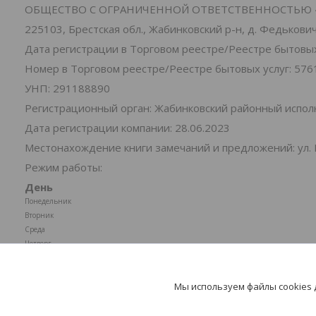
ОБЩЕСТВО С ОГРАНИЧЕННОЙ ОТВЕТСТВЕННОСТЬЮ 
225103, Брестская обл., Жабинковский р-н, д. Федьковичи
Дата регистрации в Торговом реестре/Реестре бытовых 
Номер в Торговом реестре/Реестре бытовых услуг: 576
УНП: 291188890
Регистрационный орган: Жабинковский районный испо
Дата регистрации компании: 28.06.2023
Местонахождение книги замечаний и предложений: ул. 
Режим работы:
День
Понедельник
Вторник
Среда
Четверг
Пятница
Суббота
Мы используем файлы cookies
Воскресенье