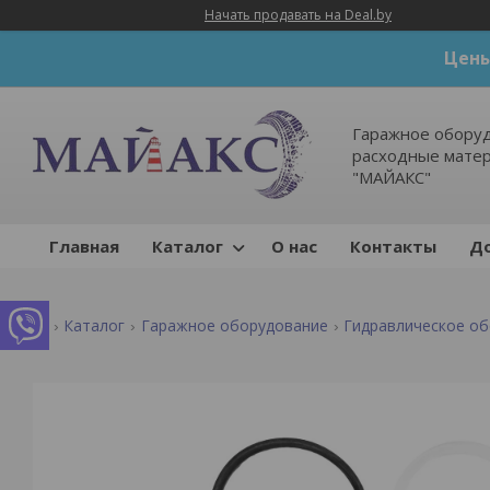
Начать продавать на Deal.by
Цены
Гаражное оборуд
расходные мате
"МАЙАКС"
Главная
Каталог
О нас
Контакты
До
Каталог
Гаражное оборудование
Гидравлическое о