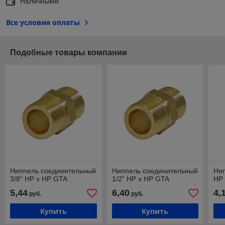
Наличными
Все условия оплаты
Подобные товары компании
Ниппель соединительный
Ниппель соединительный
Нип
3/8" НР х НР GTA
1/2" НР х НР GTA
НР 
5,44
6,40
4,
руб.
руб.
Купить
Купить