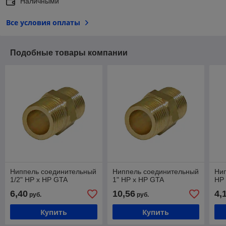
Наличными
Все условия оплаты
Подобные товары компании
Ниппель соединительный
Ниппель соединительный
Нип
1/2" НР х НР GTA
1" НР х НР GTA
НР 
6,40
10,56
4,
руб.
руб.
Купить
Купить