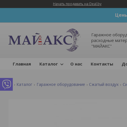
Начать продавать на Deal.by
Цены
Гаражное оборуд
расходные мате
"МАЙАКС"
Главная
Каталог
О нас
Контакты
До
Каталог
Гаражное оборудование
Сжатый воздух
С