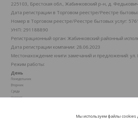
225103, Брестская обл., Жабинковский р-н, д. Федьковичи
Дата регистрации в Торговом реестре/Реестре бытовых 
Номер в Торговом реестре/Реестре бытовых услуг: 576
УНП: 291188890
Регистрационный орган: Жабинковский районный испо
Дата регистрации компании: 28.06.2023
Местонахождение книги замечаний и предложений: ул. 
Режим работы:
День
Понедельник
Вторник
Среда
Четверг
Пятница
Суббота
Мы используем файлы cookies
Воскресенье