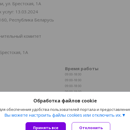
, ул. Брестская, 1А
услуг: 13.03.2024
160, Республика Беларусь
лнительный комитет
Брестская, 1А
Время работы
09:00-18:00
09:00-18:00
09:00-18:00
09:00-18:00
09:00-18:00
Обработка файлов cookie
09:00-16:00
 для обеспечения удобства пользователей портала и предоставлени
Выходной
Вы можете настроить файлы cookies или отключить их.
Принять все
Сайт создан на платформе Deal.by
Отклонить