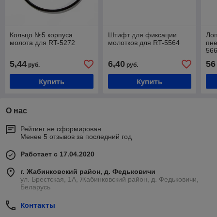
Кольцо №5 корпуса
Штифт для фиксации
Лоп
молота для RT-5272
молотков для RT-5564
пне
566
5,44
6,40
56
руб.
руб.
Купить
Купить
О нас
Рейтинг не сформирован
Менее 5 отзывов за последний год
Работает с 17.04.2020
г. Жабинковский район, д. Федьковичи
ул. Брестская, 1А, Жабинковский район, д. Федьковичи,
Беларусь
Контакты